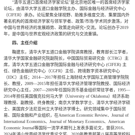
“清华五道口首席经济学家论坛”是北京地区唯一的首席经济学家
论坛，由清华大学五道口金融学院主办、国际金融与经济研究中心
（
CIFER
）承办。论坛聚焦全球视野、助推多维度交流、集聚国内外
著名机构的首席经济学家与领军学者、政策
/
市场
/
学术同步激荡，对
中国与世界经济的发展趋势、政策走向研究
+
交流。论坛创办于
2019
年，是中国与世界宏观经济政策的研究与交流重镇。
四、主任介绍
鞠建东，清华大学五道口金融学院讲席教授，教育部长江学者，
清华大学国家金融研究院副院长，中国国际贸易研究会（
CTRG
）主
席，清华大学五道口金融学院国际金融与经济研究中心
(CIFER)
主
任、绿色金融研究中心（
CGFR
）主任、跨境数字资本研究中心
（
IDC
）主任；
2014
—
2017
年担任上海财经大学国际工商管理学院院
长、教授，
2009
—
2015
年担任清华大学经济管理学院教授、国际经济
研究中心主任，
2007
—
2009
年任国际货币基金组织常驻学者，
1995
—
2014
年担任美国俄克拉何马大学（
University of Oklahoma
）经济系助
理教授、副教授、终身教授；南京大学数学学士、清华大学经济学硕
士、美国宾夕法尼亚州立大学经济学博士。研究领域集中于国际贸
易、国际金融和产业组织，在
American Economic Review
、
Journal of
International Economics
、
Journal of Monetary Economics
、
American
Economic Journal
等国际一流学术期刊上发表多篇论文，曾获
2016
、
2024
年浦山世界经济学优秀论文奖、
2020
年教育部第八届高等学校科