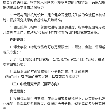
质量金融语料库，指导技术团队优化模型生成的逻辑链条，确保
AI
输
出结果具备专业市场洞察力。
3.
合规与风控机制设计：建立健全智能研报生成的全流程审核机
制，把控研究成果的合规性与风险标准。
4.
团队统筹与指导：统筹推进投研课题进度，指导中级研究专员
开展具体工作，推动从“传统研报”向“智能投研”的研究模式转型。
任职要求：
1.
博士学位（特别优秀者可放宽至硕士），经济、金融、管理或
相关专业；；
2.
5
年以上知名证券研究所、公募
/
私募研究部门工作经验，精通
卖方研究范式；
3.
具备深厚的宏观策略或行业分析功底，对金融科技
（
FinTech
）有浓厚的研究兴趣，具有前沿探索意识。
（三）中级研究专员（投研方向）
岗位职责：
1.
投研体系执行与支撑：在高级研究专员指导下，落实投研标准
化框架，负责基础资料搜集、数据清洗与分析，规范撰写各类研究报
告；