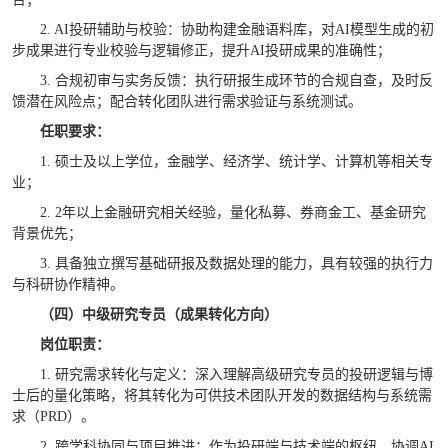
2. AI
投研辅助与校验：协助构建金融语料库，对
AI
模型生成的初
步成果进行专业校验与逻辑修正，提升
AI
投研成果的准确性；
3.
合规初审与实务反馈：执行研报生成环节的合规自查，及时反
馈潜在风险点；配合转化团队进行需求验证与系统测试。
任职要求：
1.
硕士及以上学位，金融学、经济学、统计学、计算机等相关专
业；
2. 2
年以上金融研究相关经验，量化私募、券商金工、基金研究
背景优先；
3.
具备独立撰写基础研报及数据处理的能力，具有较强的执行力
与科研协作精神。
（四）中级研究专员（成果转化方向）
岗位职责：
1.
研究需求转化与定义：深入理解高级研究专员的投研逻辑与博
士后的量化策略，将其转化为可供技术团队开发的数据结构与系统需
求（
PRD
）。
2.
跨学科协同与项目推进：作为投研端与技术端的枢纽，协调
AI