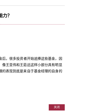
能力？
金后，很多投资者开始追捧这些基金，因
。像王亚伟和王茹远这样小部分具有明显
理的表现到底是来自于基金经理的自身的
关闭