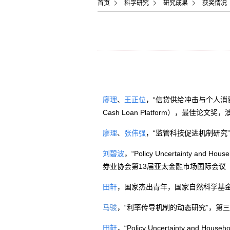
首页
科学研究
研究成果
获奖情况
、
王正位
，“信贷供给冲击与个人消
廖理
Cash Loan Platform
），最佳论文奖，
、
张伟强
，“监管科技促进机制研究
廖理
，“
Policy Uncertainty and House
刘碧波
券业协会第
13
届亚太金融市场国际会议
，国家杰出青年，国家自然科学基
田轩
马骏
，“利率传导机制的动态研究”，第
，“
Policy Uncertainty and Househo
田轩