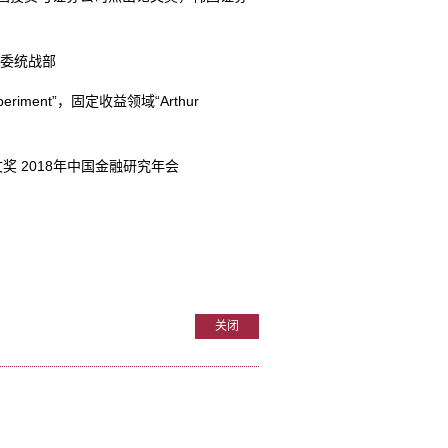
委统战部
periment”
，固定收益领域
“Arthur
文奖
2018
年中国金融研究年会
关闭