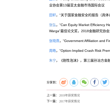
业协会第
13
届亚太金融市场国际会议
，
“
关于国家金融安全的报告（具体
田轩
张弘
，“
Can Equity Market Efficiency He
Warga”
最佳论文奖，
2018
金融研究协会
张晓燕
，“
Government Affiliation and Fi
，“
Option-Implied Crash Risk Prem
周皓
朱宁
，《刚性泡沫》，第三届孙冶方金
分享到：
上一篇：
2019年获奖情况
下一篇：
2017年获奖情况